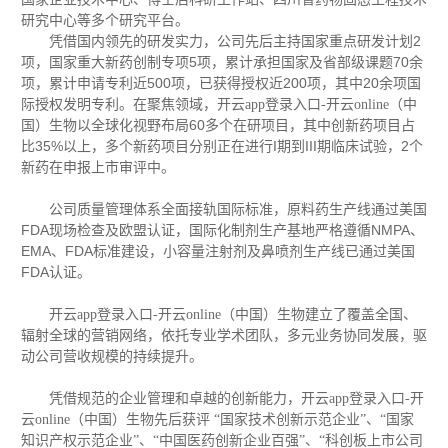
研究中心等多个研究平台。
2
凭借国内领先的研发实力，公司先后主持国家重点研发计划
5
70
项，国家重大新药创制专项
项，累计承担国家及省部级课题
余
500
200
20
项，累计申请专利近
项，已获得授权近
项，其中
余项国
际授权发明专利。在聚焦领域，开云app登录入口-开云online（中
60
国）生物以全球化视野布局
多个在研项目，其中创新药项目占
35%
I
III
2
比
以上，多个新药项目分别正在进行
期到
期临床试验，
个
新药在申报上市审评中。
公司质量管理体系全面接轨国际标准，原料药生产线通过美国
FDA
NMPA
现场检查及欧盟认证，国际化制剂生产基地严格遵循
、
EMA
FDA
、
标准建设，小容量注射剂及鼻喷剂生产线已通过美国
FDA
认证。
开云app登录入口-开云online（中国）生物建立了覆盖全国、
辐射全球的营销网络，依托专业学术团队，多元业务协同发展，驱
动公司营收规模的持续提升。
凭借规范的企业管理和卓越的创新能力，开云app登录入口-开
云online（中国）生物先后获评
“国家技术创新示范企业”、“国家
知识产权示范企业”、“中国医药创新企业百强”、“科创板上市公司