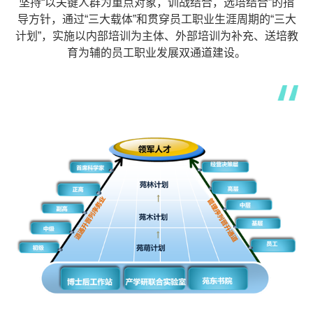
坚持“以关键人群为重点对象，训战结合，选培结合”的指
导方针，通过“三大载体”和贯穿员工职业生涯周期的“三大
计划”，实施以内部培训为主体、外部培训为补充、送培教
育为辅的员工职业发展双通道建设。