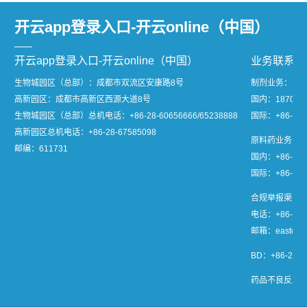
开云app登录入口-开云online（中国）
开云app登录入口-开云online（中国）
业务联系
生物城园区（总部）：成都市双流区安康路8号
制剂业务：
高新园区：成都市高新区西源大道8号
国内：1870811
生物城园区（总部）总机电话：
+86-28-60656666/65238888
国际：+86-28-
高新园区总机电话：
+86-28-67585098
原料药业务：
邮编：611731
国内：+86-28-
国际：+86-28-87
合规举报渠道
电话：+86-28-6
邮箱：easton@go
BD：+86-28-87
药品不良反应报告：p