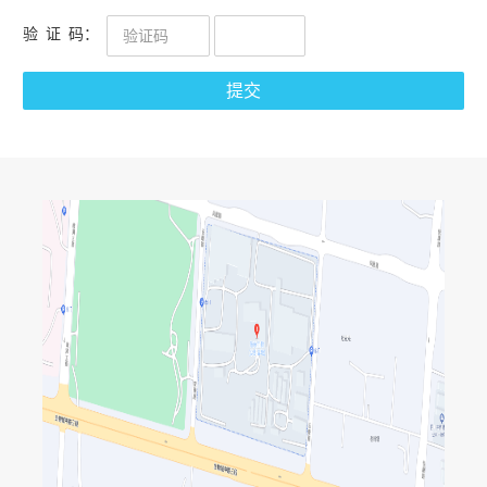
验
证
码：
提交