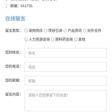
邮编：611731
在线留言
留言类型：
采购供应
项目引进
产品资讯
对外合作
人力资源咨询
原料药咨询
其他
您的姓名：
您的电话：
您的邮箱：
留言内容：