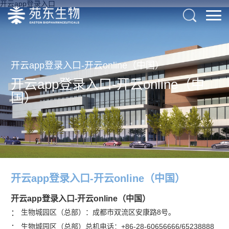
开云app登录入口
开云app登录入口-开云online（中国）
开云app登录入口-开云online（中
国）
开云app登录入口-开云online（中国）
开云app登录入口-开云online（中国）
生物城园区（总部）：成都市双流区安康路8号。
生物城园区（总部）总机电话：+86-28-60656666/65238888