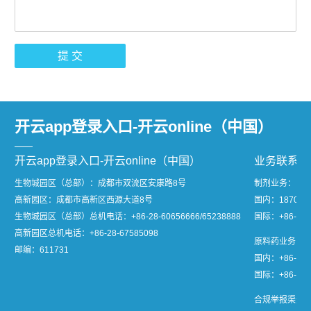
提 交
开云app登录入口-开云online（中国）
开云app登录入口-开云online（中国）
业务联系
生物城园区（总部）：成都市双流区安康路8号
制剂业务：
高新园区：成都市高新区西源大道8号
国内：1870811
生物城园区（总部）总机电话：
+86-28-60656666/65238888
国际：+86-28-
高新园区总机电话：
+86-28-67585098
原料药业务：
邮编：611731
国内：+86-28-
国际：+86-28-87
合规举报渠道