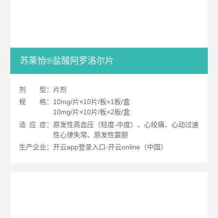
苏莱怡®盐酸阿罗洛尔片
剂
型：片剂
规
格：10mg/片×10片/板×1板/盒
10mg/片×10片/板×2板/盒
适
应
症：原发性高血压（轻度-中度）、心绞痛、心动过速
性心律失常、原发性震颤
生产企业：开云app登录入口-开云online（中国）