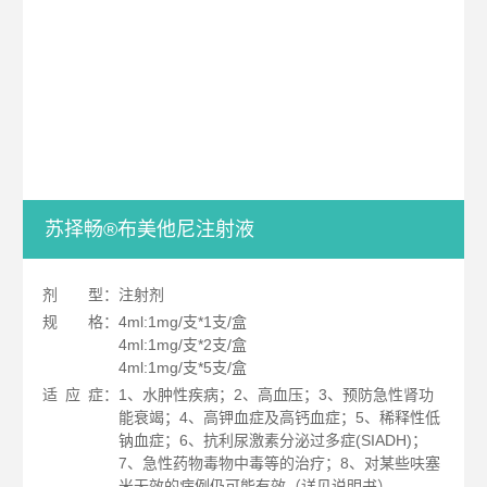
苏择畅®布美他尼注射液
剂
型：注射剂
规
格：4ml:1mg/支*1支/盒
4ml:1mg/支*2支/盒
4ml:1mg/支*5支/盒
适
应
症：1、水肿性疾病；2、高血压；3、预防急性肾功
能衰竭；4、高钾血症及高钙血症；5、稀释性低
钠血症；6、抗利尿激素分泌过多症(SIADH)；
7、急性药物毒物中毒等的治疗；8、对某些呋塞
米无效的病例仍可能有效（详见说明书）