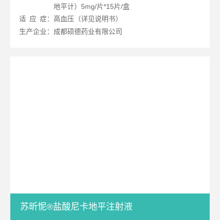
地平计）5mg/片*15片/盒
适
应
症：高血压（详见说明书）
生产企业：成都硕德药业有限公司
苏昕怩®盐酸尼卡地平注射液