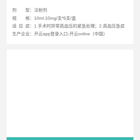
剂
型：注射剂
规
格：10ml:10mg/支*6支/盒
适
应
症：1.手术时异常高血压的紧急处理；2.高血压急症
生产企业：开云app登录入口-开云online（中国）